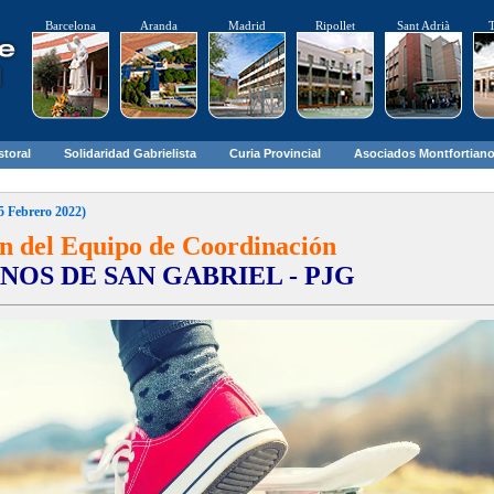
Barcelona
Aranda
Madrid
Ripollet
Sant Adrià
T
storal
Solidaridad Gabrielista
Curia Provincial
Asociados Montfortian
5 Febrero 2022)
n del Equipo de Coordinación
OS DE SAN GABRIEL - PJG