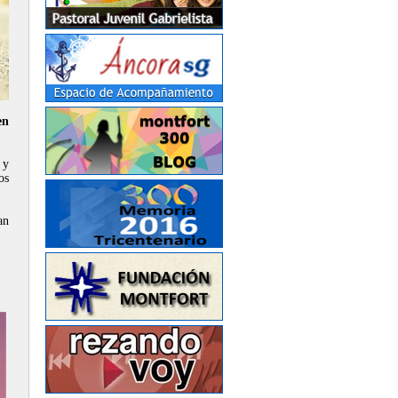
en
 y
os
an