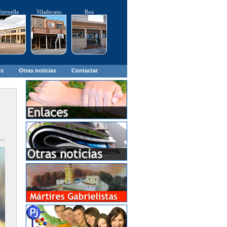
orroella
Viladecans
Roa
os
Otras noticias
Contactar