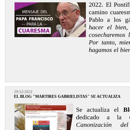
2022. El Pontíf
camino cuaresm
Pablo a los g
hacer el bien,
cosecharemos l
Por tanto, mie
hagamos el bie
29/12/2021
EL BLOG "MÁRTIRES GABRIELISTAS" SE ACTUALIZA
Se actualiza el
Bl
dedicado a la
Canonización d