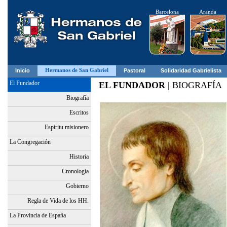
Barcelona
Aranda
Hermanos de San Gabriel
Inicio
Pastoral
Solidaridad Gabrielista
El Fundador
EL FUNDADOR
| BIOGRAFÍA
Biografía
Escritos
Espíritu misionero
La Congregación
Historia
Cronología
Gobierno
Regla de Vida de los HH.
La Provincia de España